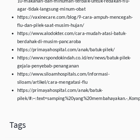
10-makanan-dan-minuman-terbaik-untuk-redakan-flu-
agar-tidak-langsung-minum-obat
https://vaxinecare.com/blog/9-cara-ampuh-mencegah-
flu-dan-pilek-saat-musim-hujan/
https://www.alodokter.com/cara-mudah-atasi-batuk-
berdahak-di-musim-pancaroba
https://primayahospital.com/anak/batuk-pilek/
https://www.rspondokindah.co.id/en/news/batuk-pilek-
gejala-penyebab-penanganan
https://www.siloamhospitals.com/informasi-
siloam/artikel/cara-mengatasi-flu
https://primayahospital.com/anak/batuk-
pilek/#:~:text=samping%20yang%20membahayakan.-,Komp
Tags