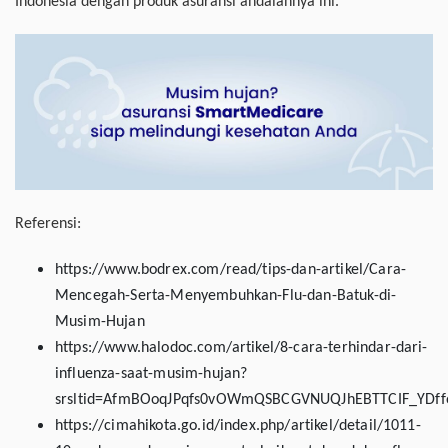
Indonesia dengan produk asuransi andalannya ini.
Referensi:
https://www.bodrex.com/read/tips-dan-artikel/Cara-
Mencegah-Serta-Menyembuhkan-Flu-dan-Batuk-di-
Musim-Hujan
https://www.halodoc.com/artikel/8-cara-terhindar-dari-
influenza-saat-musim-hujan?
srsltid=AfmBOoqJPqfs0vOWmQSBCGVNUQJhEBTTCIF_YDffo
https://cimahikota.go.id/index.php/artikel/detail/1011-