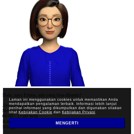
Halo, saya Emma, ada yang bisa dibantu?
Laman ini menggunakan cookies untuk memastikan Anda
mendapatkan pengalaman terbaik. Informasi lebih lanjut
Jam Layanan Emma:
perihal informasi yang dikumpulkan dan digunakan silakan
Senin - Jumat
lihat
Kebijakan Cookie
dan
Kebijakan Privasi
08:00 - 17:00 WIB
Kami tidak beroperasi pada hari Sabtu,
MENGERTI
Minggu dan Libur Nasional