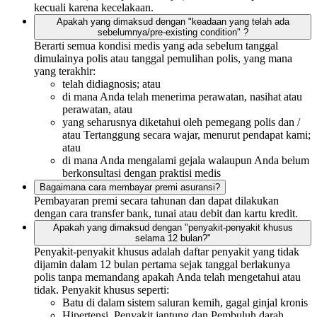
kecuali karena kecelakaan.
Apakah yang dimaksud dengan "keadaan yang telah ada
sebelumnya/pre-existing condition" ?
Berarti semua kondisi medis yang ada sebelum tanggal
dimulainya polis atau tanggal pemulihan polis, yang mana
yang terakhir:
telah didiagnosis; atau
di mana Anda telah menerima perawatan, nasihat atau
perawatan, atau
yang seharusnya diketahui oleh pemegang polis dan /
atau Tertanggung secara wajar, menurut pendapat kami;
atau
di mana Anda mengalami gejala walaupun Anda belum
berkonsultasi dengan praktisi medis
Bagaimana cara membayar premi asuransi?
Pembayaran premi secara tahunan dan dapat dilakukan
dengan cara transfer bank, tunai atau debit dan kartu kredit.
Apakah yang dimaksud dengan "penyakit-penyakit khusus
selama 12 bulan?"
Penyakit-penyakit khusus adalah daftar penyakit yang tidak
dijamin dalam 12 bulan pertama sejak tanggal berlakunya
polis tanpa memandang apakah Anda telah mengetahui atau
tidak. Penyakit khusus seperti:
Batu di dalam sistem saluran kemih, gagal ginjal kronis
Hipertensi, Penyakit jantung dan Pembuluh darah