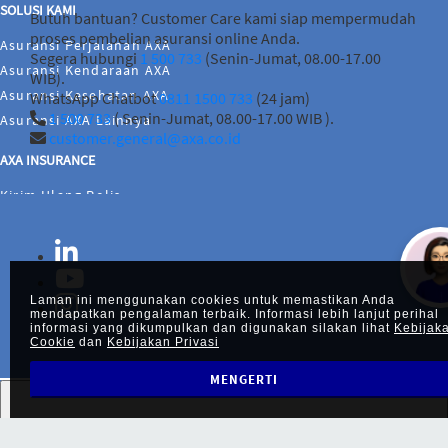
SOLUSI KAMI
Butuh bantuan? Customer Care kami siap mempermudah
proses pembelian asuransi online Anda.
Asuransi Perjalanan AXA
Segera hubungi
1 500 733
(Senin-Jumat, 08.00-17.00
Asuransi Kendaraan AXA
WIB).
Asuransi Kesehatan AXA
WhatsApp Chatbot
0811 1500 733
(24 jam)
1 500 733
( Senin-Jumat, 08.00-17.00 WIB ).
Asuransi AXA Lainnya
customer.general@axa.co.id
AXA INSURANCE
Kirim Ulang Polis
Perubahan Polis
Tentang AXA Insurance
Kebijakan Privasi
Kebijakan Cookie
Laman ini menggunakan cookies untuk memastikan Anda
mendapatkan pengalaman terbaik. Informasi lebih lanjut perihal
Hubungi Kami
informasi yang dikumpulkan dan digunakan silakan lihat
Kebijak
Cookie
dan
Kebijakan Privasi
Informasi Klaim
Kebijakan ISMS
MENGERTI
UMUM
Solusi Kami
News / Promo