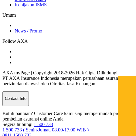
Kebijakan ISMS
Umum
News / Promo
Follow AXA
AXA myPage | Copyright 2018-2026 Hak Cipta Dilindungi.
PT AXA Insurance Indonesia merupakan perusahaan asuransi yang
berizin dan diawasi oleh Otoritas Jasa Keuangan
Contact Info
Butuh bantuan? Customer Care kami siap mempermudah proses
pembelian asuransi online Anda.
Segera hubungi
1 500 733
.
1 500 733 ( Senin-Jumat, 08.00-17.00 WIB )
0811 1500-733