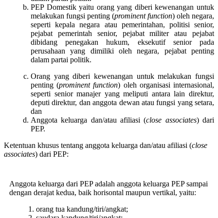
PEP Domestik yaitu orang yang diberi kewenangan untuk
melakukan fungsi penting (
prominent function
) oleh negara,
seperti kepala negara atau pemerintahan, politisi senior,
pejabat pemerintah senior, pejabat militer atau pejabat
dibidang penegakan hukum, eksekutif senior pada
perusahaan yang dimiliki oleh negara, pejabat penting
dalam partai politik.
Orang yang diberi kewenangan untuk melakukan fungsi
penting (
prominent function
) oleh organisasi internasional,
seperti senior manajer yang meliputi antara lain direktur,
deputi direktur, dan anggota dewan atau fungsi yang setara,
dan
Anggota keluarga dan/atau afiliasi (
close associates
) dari
PEP.
Ketentuan khusus tentang anggota keluarga dan/atau afiliasi (
close
associates
) dari PEP:
Anggota keluarga dari PEP adalah anggota keluarga PEP sampai
dengan derajat kedua, baik horisontal maupun vertikal, yaitu:
orang tua kandung/tiri/angkat;
saudara kandung/tiri/angkat;