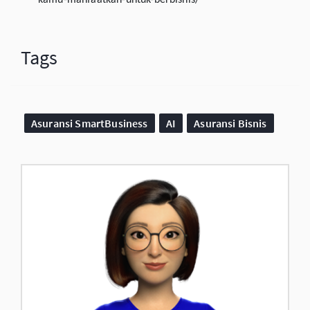
kamu-manfaatkan-untuk-berbisnis/
Tags
Asuransi SmartBusiness
AI
Asuransi Bisnis