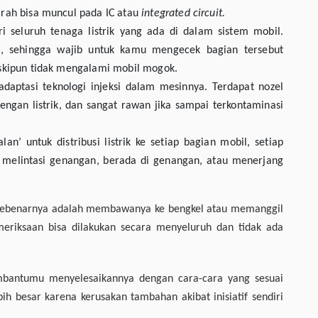
rah bisa muncul pada IC
atau
integrated circuit.
i seluruh tenaga listrik yang ada di dalam sistem mobil.
ki, sehingga wajib untuk kamu mengecek bagian tersebut
skipun tidak mengalami mobil mogok.
daptasi teknologi injeksi dalam mesinnya. Terdapat nozel
ngan listrik, dan sangat rawan jika sampai terkontaminasi
alan’ untuk distribusi listrik ke setiap bagian mobil, setiap
il melintasi genangan, berada di genangan, atau menerjang
n sebenarnya adalah membawanya ke bengkel atau memanggil
eriksaan bisa dilakukan secara menyeluruh dan tidak ada
embantumu menyelesaikannya dengan cara-cara yang sesuai
bih besar karena kerusakan tambahan akibat inisiatif sendiri