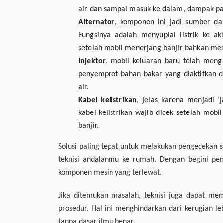
air dan sampai masuk ke dalam, dampak pa
Alternator
, komponen ini jadi sumber dar
Fungsinya adalah menyuplai listrik ke a
setelah mobil menerjang banjir bahkan me
Injektor
, mobil keluaran baru telah menga
penyemprot bahan bakar yang diaktifkan de
air.
Kabel kelistrikan
, jelas karena menjadi ‘j
kabel kelistrikan wajib dicek setelah mob
banjir.
Solusi paling tepat untuk melakukan pengeceka
teknisi andalanmu ke rumah. Dengan begini pem
komponen mesin yang terlewat.
Jika ditemukan masalah, teknisi juga dapat m
prosedur. Hal ini menghindarkan dari kerugian le
tanpa dasar ilmu benar.