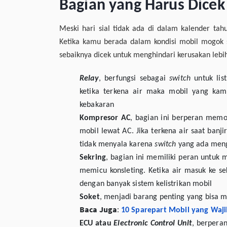
Bagian yang Harus Dicek
Meski hari sial tidak ada di dalam kalender tah
Ketika kamu berada dalam kondisi mobil mogok 
sebaiknya dicek untuk menghindari kerusakan lebih
Relay
, berfungsi sebagai
switch
untuk lis
ketika terkena air maka mobil yang ka
kebakaran
Kompresor AC
, bagian ini berperan me
mobil lewat AC. Jika terkena air saat ban
tidak menyala karena
switch
yang ada meng
Sekring
, bagian ini memiliki peran untuk m
memicu konsleting. Ketika air masuk ke s
dengan banyak sistem kelistrikan mobil
Soket
, menjadi barang penting yang bisa m
Baca Juga
:
10 Sparepart Mobil yang Wajib
ECU atau
Electronic Control Unit
, berpera