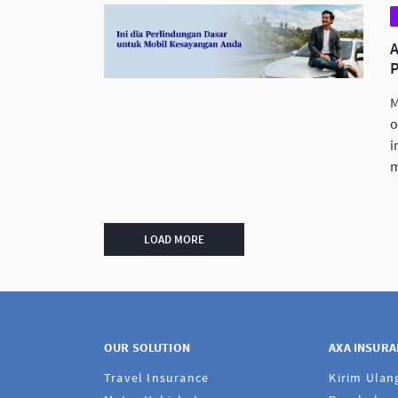
M
o
i
m
LOAD MORE
OUR SOLUTION
AXA INSUR
Travel Insurance
Kirim Ulan