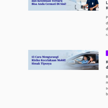
L
P
d
d
r
B
m
s
b