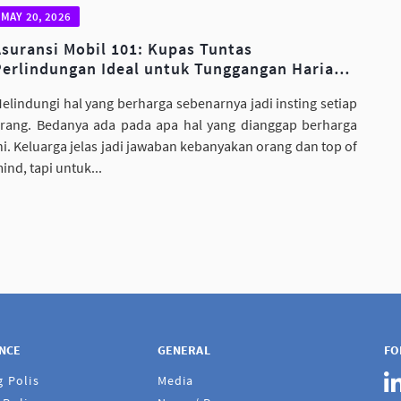
MAY 20, 2026
Asuransi Mobil 101: Kupas Tuntas
Perlindungan Ideal untuk Tunggangan Harian
Anda
elindungi hal yang berharga sebenarnya jadi insting setiap
rang. Bedanya ada pada apa hal yang dianggap berharga
ni. Keluarga jelas jadi jawaban kebanyakan orang dan top of
ind, tapi untuk...
ANCE
GENERAL
FO
g Polis
Media