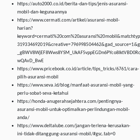
https://auto2000.co.id/berita-dan-tips/jenis-asuransi-
mobil-dan-kegunaannya
https://www.cermati.com/artikel/asuransi-mobil-
harian?
keyword=cermati%20com%20asuransi%20mobil&matchtype
319334692019&creative=796998504462&gad_source=1&
_gBWV8WjEF8Wws8YSM_UkAF5vppEGDn6PYco8IktVBD0Ro
wQAvD_BwE
https://www.pricebook.co.id/article/tips_tricks/6761/cara-
pilih-asuransi-mobil
https://www.seva.id/blog/manfaat-asuransi-mobil-yang-
perlu-sobat-seva-ketahui
https://honda-anugerahsejahtera.com/pentingnya-
asuransi-mobil-untuk-optimalkan-perlindungan-mobil-
anda/
https://www.deltalube.com/jangan-terlena-kerusakan-
ini-tidak-ditanggung-asuransi-mobil/#gsc.tab=0