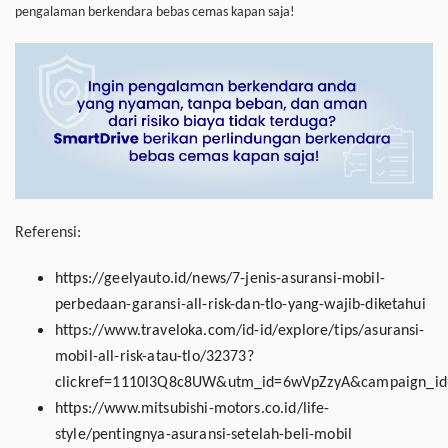
pengalaman berkendara bebas cemas kapan saja!
Referensi:
https://geelyauto.id/news/7-jenis-asuransi-mobil-
perbedaan-garansi-all-risk-dan-tlo-yang-wajib-diketahui
https://www.traveloka.com/id-id/explore/tips/asuransi-
mobil-all-risk-atau-tlo/32373?
clickref=1110l3Q8c8UW&utm_id=6wVpZzyA&campaign_id=
https://www.mitsubishi-motors.co.id/life-
style/pentingnya-asuransi-setelah-beli-mobil