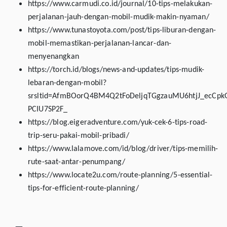
https://www.carmudi.co.id/journal/10-tips-melakukan-
perjalanan-jauh-dengan-mobil-mudik-makin-nyaman/
https://www.tunastoyota.com/post/tips-liburan-dengan-
mobil-memastikan-perjalanan-lancar-dan-
menyenangkan
https://torch.id/blogs/news-and-updates/tips-mudik-
lebaran-dengan-mobil?
srsltid=AfmBOorQ4BM4Q2tFoDeljqTGgzauMU6htjJ_ecCpk
PCIU7SP2F_
https://blog.eigeradventure.com/yuk-cek-6-tips-road-
trip-seru-pakai-mobil-pribadi/
https://www.lalamove.com/id/blog/driver/tips-memilih-
rute-saat-antar-penumpang/
https://www.locate2u.com/route-planning/5-essential-
tips-for-efficient-route-planning/