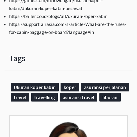
https://glints.com/id/lowongan/ukuran-koper-
kabin/#ukuran-koper-kabin-pesawat
https://baller.co.id/blogs/all/ukuran-koper-kabin
https://support.airasia.com/s/article/What-are-the-rules-
for-cabin-baggage-on-board?language=in
Tags
Ukuran koper kabin
koper
asuransi perjalanan
travel
travelling
asuransi travel
liburan