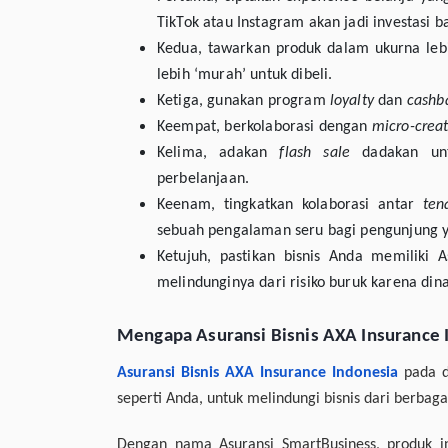
TikTok atau Instagram akan jadi investasi b
Kedua, tawarkan produk dalam ukurna lebi
lebih ‘murah’ untuk dibeli.
Ketiga, gunakan program
loyalty
dan
cashb
Keempat, berkolaborasi dengan
micro-crea
Kelima, adakan
flash sale
dadakan unt
perbelanjaan.
Keenam, tingkatkan kolaborasi antar
ten
sebuah pengalaman seru bagi pengunjung 
Ketujuh, pastikan bisnis Anda memiliki 
melindunginya dari risiko buruk karena dina
Mengapa Asuransi Bisnis AXA Insurance 
Asuransi Bisnis AXA Insurance Indonesia
pada d
seperti Anda, untuk melindungi bisnis dari berbagai 
Dengan nama Asuransi SmartBusiness, produk i