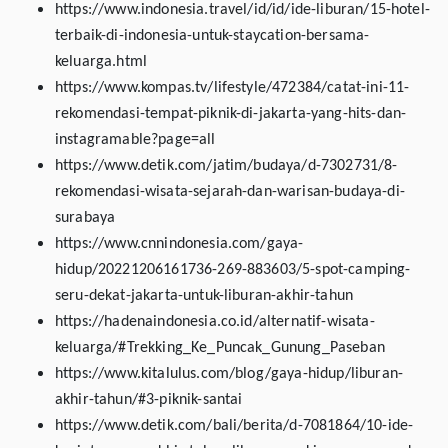
https://www.indonesia.travel/id/id/ide-liburan/15-hotel-
terbaik-di-indonesia-untuk-staycation-bersama-
keluarga.html
https://www.kompas.tv/lifestyle/472384/catat-ini-11-
rekomendasi-tempat-piknik-di-jakarta-yang-hits-dan-
instagramable?page=all
https://www.detik.com/jatim/budaya/d-7302731/8-
rekomendasi-wisata-sejarah-dan-warisan-budaya-di-
surabaya
https://www.cnnindonesia.com/gaya-
hidup/20221206161736-269-883603/5-spot-camping-
seru-dekat-jakarta-untuk-liburan-akhir-tahun
https://hadenaindonesia.co.id/alternatif-wisata-
keluarga/#Trekking_Ke_Puncak_Gunung_Paseban
https://www.kitalulus.com/blog/gaya-hidup/liburan-
akhir-tahun/#3-piknik-santai
https://www.detik.com/bali/berita/d-7081864/10-ide-