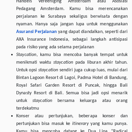
Handels Vereeniging Amsterdam atau Asosiasi
Pedagang Amsterdam. Kamu bisa merencanakan
perjalanan ke Surabaya sekaligus berwisata dengan
nyaman. Hanya saja jangan lupa untuk menggunakan
Asuransi Perjalanan
yang dapat diandalkan, seperti dari
AXA Insurance Indonesia, sebagai langkah antisipasi
pada risiko yang ada selama perjalanan
Staycation
, kamu bisa mencoba banyak tempat untuk
menikmati waktu
staycation
pada liburan akhir tahun.
Untuk opsi
staycation
sendiri juga cukup luas, mulai dari
Bintan Lagoon Resort di Lagoi, Padma Hotel di Bandung,
Royal Safari Garden Resort di Puncak, hingga Bali
Dynasty Resort di Bali. Semua bisa jadi opsi menarik
untuk
staycation
bersama keluarga atau orang
terdekatmu
Konser atau pertunjukan, beberapa konser dan
pertunjukan bisa masuk ke
itinerary
yang kamu punya.
Kamu bisa mencoba datang ke Dua Lipa “Radical