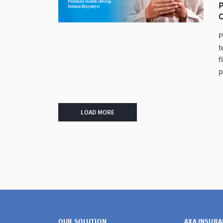
C
P
t
f
p
LOAD MORE
OUR SOLUTION
AXA INSUR