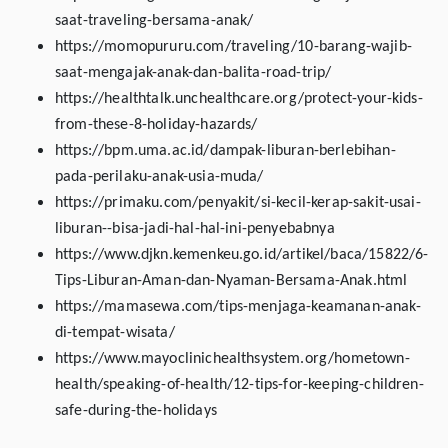
saat-traveling-bersama-anak/
https://momopururu.com/traveling/10-barang-wajib-
saat-mengajak-anak-dan-balita-road-trip/
https://healthtalk.unchealthcare.org/protect-your-kids-
from-these-8-holiday-hazards/
https://bpm.uma.ac.id/dampak-liburan-berlebihan-
pada-perilaku-anak-usia-muda/
https://primaku.com/penyakit/si-kecil-kerap-sakit-usai-
liburan--bisa-jadi-hal-hal-ini-penyebabnya
https://www.djkn.kemenkeu.go.id/artikel/baca/15822/6-
Tips-Liburan-Aman-dan-Nyaman-Bersama-Anak.html
https://mamasewa.com/tips-menjaga-keamanan-anak-
di-tempat-wisata/
https://www.mayoclinichealthsystem.org/hometown-
health/speaking-of-health/12-tips-for-keeping-children-
safe-during-the-holidays